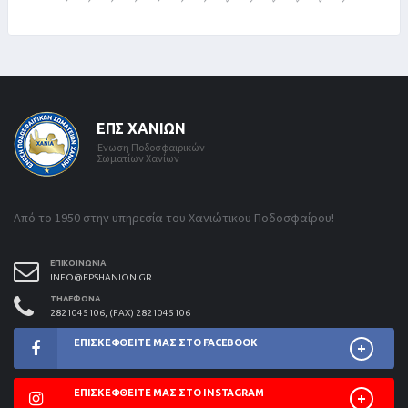
ΕΠΣ ΧΑΝΊΩΝ
Ένωση Ποδοσφαιρικών
Σωματίων Χανίων
Από το 1950 στην υπηρεσία του Χανιώτικου Ποδοσφαίρου!
ΕΠΙΚΟΙΝΩΝΊΑ
INFO@EPSHANION.GR
ΤΗΛΈΦΩΝΑ
2821045106, (FAX) 2821045106
ΕΠΙΣΚΕΦΘΕΊΤΕ ΜΑΣ ΣΤΟ FACEBOOK
ΕΠΙΣΚΕΦΘΕΊΤΕ ΜΑΣ ΣΤΟ INSTAGRAM