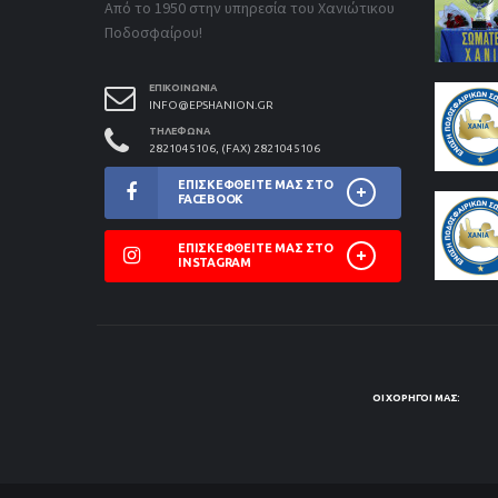
Από το 1950 στην υπηρεσία του Χανιώτικου
Ποδοσφαίρου!
ΕΠΙΚΟΙΝΩΝΊΑ
INFO@EPSHANION.GR
ΤΗΛΈΦΩΝΑ
2821045106, (FAX) 2821045106
ΕΠΙΣΚΕΦΘΕΊΤΕ ΜΑΣ ΣΤΟ
FACEBOOK
ΕΠΙΣΚΕΦΘΕΊΤΕ ΜΑΣ ΣΤΟ
INSTAGRAM
ΟΙ ΧΟΡΗΓΟΊ ΜΑΣ: