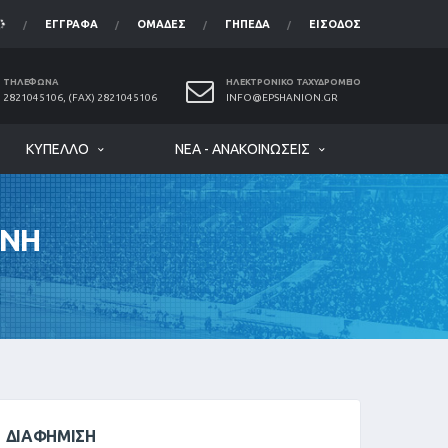
ΈΓΓΡΑΦΑ
ΟΜΆΔΕΣ
ΓΉΠΕΔΑ
ΕΊΣΟΔΟΣ
ΤΗΛΈΦΩΝΑ
ΗΛΕΚΤΡΟΝΙΚΌ ΤΑΧΥΔΡΟΜΕΊΟ
2821045106, (FAX) 2821045106
INFO@EPSHANION.GR
ΚΎΠΕΛΛΟ
ΝΈΑ - ΑΝΑΚΟΙΝΏΣΕΙΣ
ΝΝΗ
ΔΙΑΦΉΜΙΣΗ