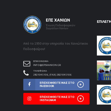
ΕΠΣ ΧΑΝΊΩΝ
ΕΠΙΛΕΓ
Ένωση Ποδοσφαιρικών
Σωματίων Χανίων
Από το 1950 στην υπηρεσία του Χανιώτικου
Ποδοσφαίρου!
ΕΠΙΚΟΙΝΩΝΊΑ
INFO@EPSHANION.GR
ΤΗΛΈΦΩΝΑ
2821045106, (FAX) 2821045106
ΕΠΙΣΚΕΦΘΕΊΤΕ ΜΑΣ ΣΤΟ
FACEBOOK
ΕΠΙΣΚΕΦΘΕΊΤΕ ΜΑΣ ΣΤΟ
INSTAGRAM