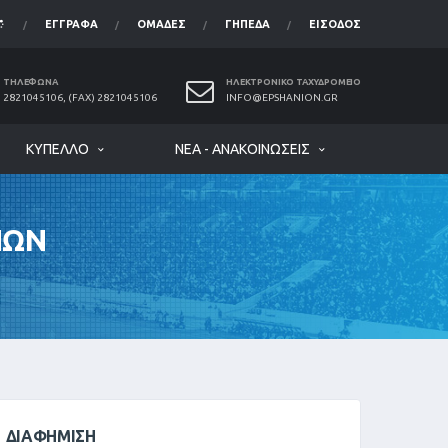
ΈΓΓΡΑΦΑ
ΟΜΆΔΕΣ
ΓΉΠΕΔΑ
ΕΊΣΟΔΟΣ
ΤΗΛΈΦΩΝΑ
ΗΛΕΚΤΡΟΝΙΚΌ ΤΑΧΥΔΡΟΜΕΊΟ
2821045106, (FAX) 2821045106
INFO@EPSHANION.GR
ΚΎΠΕΛΛΟ
ΝΈΑ - ΑΝΑΚΟΙΝΏΣΕΙΣ
ΝΩΝ
ΔΙΑΦΉΜΙΣΗ