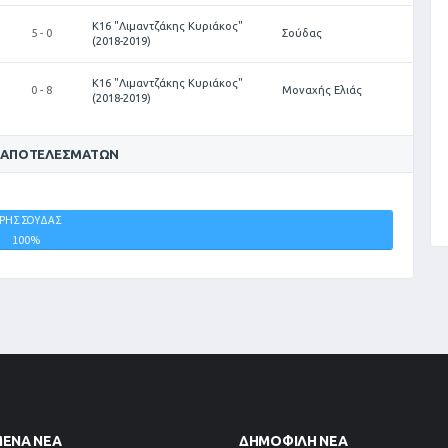
Κ16 "Λιμαντζάκης Κυριάκος"
5 - 0
Σούδας
(2018-2019)
Κ16 "Λιμαντζάκης Κυριάκος"
0 - 8
Μοναχής Ελιάς
(2018-2019)
 ΑΠΟΤΕΛΕΣΜΆΤΩΝ
ΡΗΣ ΣΟΥΔΑΣ
ΙΣΟΠΑΛΙΕΣ
100%
0%
ΜΈΝΑ ΝΈΑ
ΔΗΜΟΦΙΛΉ ΝΈΑ