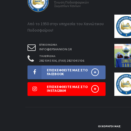
Ένωση Ποδοσφαιρικών
Σωματίων Χανίων
Από το 1950 στην υπηρεσία του Χανιώτικου
Ποδοσφαίρου!
ΕΠΙΚΟΙΝΩΝΊΑ
INFO@EPSHANION.GR
ΤΗΛΈΦΩΝΑ
2821045106, (FAX) 2821045106
ΕΠΙΣΚΕΦΘΕΊΤΕ ΜΑΣ ΣΤΟ
FACEBOOK
ΕΠΙΣΚΕΦΘΕΊΤΕ ΜΑΣ ΣΤΟ
INSTAGRAM
ΟΙ ΧΟΡΗΓΟΊ ΜΑΣ: