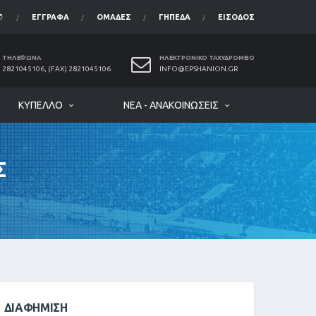
ΈΓΓΡΑΦΑ
ΟΜΆΔΕΣ
ΓΉΠΕΔΑ
ΕΊΣΟΔΟΣ
ΤΗΛΈΦΩΝΑ
ΗΛΕΚΤΡΟΝΙΚΌ ΤΑΧΥΔΡΟΜΕΊΟ
2821045106, (FAX) 2821045106
INFO@EPSHANION.GR
ΚΎΠΕΛΛΟ
ΝΈΑ - ΑΝΑΚΟΙΝΏΣΕΙΣ
Σ
ΔΙΑΦΉΜΙΣΗ