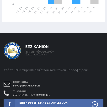
ΕΠΣ ΧΑΝΊΩΝ
Ένωση Ποδοσφαιρικών
Σωματίων Χανίων
Από το 1950 στην υπηρεσία του Χανιώτικου Ποδοσφαίρου!
ΕΠΙΚΟΙΝΩΝΊΑ
INFO@EPSHANION.GR
ΤΗΛΈΦΩΝΑ
2821045106, (FAX) 2821045106
ΕΠΙΣΚΕΦΘΕΊΤΕ ΜΑΣ ΣΤΟ FACEBOOK