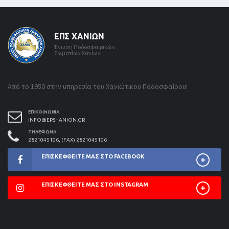
ΕΠΣ ΧΑΝΊΩΝ
Ένωση Ποδοσφαιρικών
Σωματίων Χανίων
Από το 1950 στην υπηρεσία του Χανιώτικου Ποδοσφαίρου!
ΕΠΙΚΟΙΝΩΝΊΑ
INFO@EPSHANION.GR
ΤΗΛΈΦΩΝΑ
2821045106, (FAX) 2821045106
ΕΠΙΣΚΕΦΘΕΊΤΕ ΜΑΣ ΣΤΟ FACEBOOK
ΕΠΙΣΚΕΦΘΕΊΤΕ ΜΑΣ ΣΤΟ INSTAGRAM