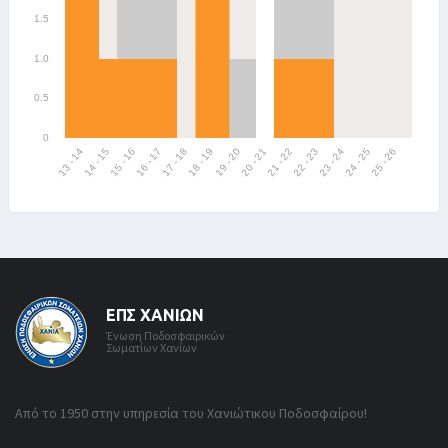
ΕΠΣ ΧΑΝΊΩΝ
Ένωση Ποδοσφαιρικών
Σωματίων Χανίων
Από το 1950 στην υπηρεσία του Χανιώτικου Ποδοσφαίρου!