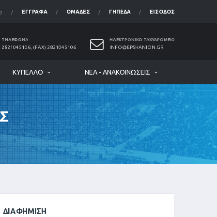
ΈΓΓΡΑΦΑ
ΟΜΆΔΕΣ
ΓΉΠΕΔΑ
ΕΊΣΟΔΟΣ
ΤΗΛΈΦΩΝΑ
ΗΛΕΚΤΡΟΝΙΚΌ ΤΑΧΥΔΡΟΜΕΊΟ
2821045106, (FAX) 2821045106
INFO@EPSHANION.GR
ΚΎΠΕΛΛΟ
ΝΈΑ - ΑΝΑΚΟΙΝΏΣΕΙΣ
Σ
ΔΙΑΦΉΜΙΣΗ