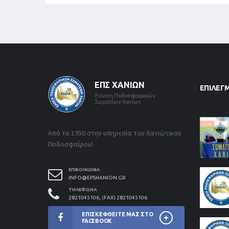
ΕΠΣ ΧΑΝΊΩΝ
ΕΠΙΛΕΓ
Ένωση Ποδοσφαιρικών
Σωματίων Χανίων
Από το 1950 στην υπηρεσία του Χανιώτικου
Ποδοσφαίρου!
ΕΠΙΚΟΙΝΩΝΊΑ
INFO@EPSHANION.GR
ΤΗΛΈΦΩΝΑ
2821045106, (FAX) 2821045106
ΕΠΙΣΚΕΦΘΕΊΤΕ ΜΑΣ ΣΤΟ
FACEBOOK