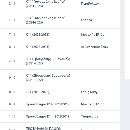
Κ14 "Γιανναράκης Ιωσήφ"
2 - 1
Περιβολίων
(2024-2025)
Κ14 "Γιανναράκης Ιωσήφ"
1 - 1
Γαλατά
(2024-2025)
7 - 1
Κ14 (2022-2023)
Μοναχής Ελιάς
8 - 1
Κ14 (2022-2023)
Αγίων Αποστόλων
Κ14 (Σβουράκης Εμμανουήλ)
2 - 1
(2021-2022)
Κ14 (Σβουράκης Εμμανουήλ)
9 - 0
(2021-2022)
0 - 2
Κ14 (2019-2020)
Ελπίς Νίκη
0 - 3
Πρωτάθλημα Κ14 (2018-2019)
Μοναχής Ελιάς
1 - 0
Πρωτάθλημα Κ14 (2018-2019)
Ταυρωνίτη
ΠΡΩΤΑΘΛΗΜΑ ΠΑΙΔΩΝ