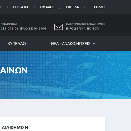
ΈΓΓΡΑΦΑ
ΟΜΆΔΕΣ
ΓΉΠΕΔΑ
ΕΊΣΟΔΟΣ
ΤΗΛΈΦΩΝΑ
ΗΛΕΚΤΡΟΝΙΚΌ ΤΑΧΥΔΡΟΜΕΊΟ
2821045106, (FAX) 2821045106
INFO@EPSHANION.GR
ΚΎΠΕΛΛΟ
ΝΈΑ - ΑΝΑΚΟΙΝΏΣΕΙΣ
ΘΑΙΝΩΝ
ΔΙΑΦΉΜΙΣΗ