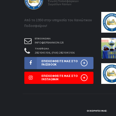
Ένωση Ποδοσφαιρικών
Σωματίων Χανίων
Από το 1950 στην υπηρεσία του Χανιώτικου
Ποδοσφαίρου!
ΕΠΙΚΟΙΝΩΝΊΑ
INFO@EPSHANION.GR
ΤΗΛΈΦΩΝΑ
2821045106, (FAX) 2821045106
ΕΠΙΣΚΕΦΘΕΊΤΕ ΜΑΣ ΣΤΟ
FACEBOOK
ΕΠΙΣΚΕΦΘΕΊΤΕ ΜΑΣ ΣΤΟ
INSTAGRAM
ΟΙ ΧΟΡΗΓΟΊ ΜΑΣ: