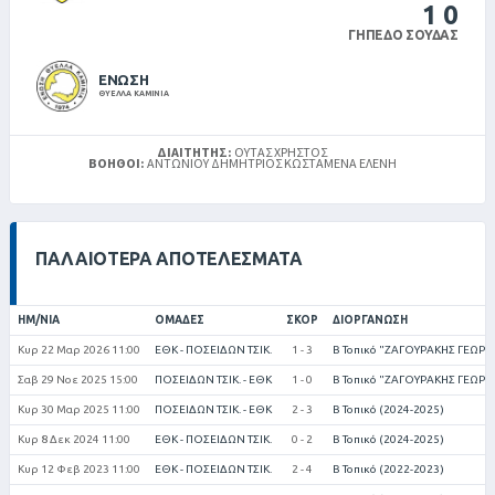
1
0
ΓΉΠΕΔΟ ΣΟΎΔΑΣ
ΕΝΩΣΗ
ΘΥΕΛΛΑ ΚΑΜΙΝΙΑ
ΔΙΑΙΤΗΤΉΣ:
ΟΎΤΑΣ ΧΡΉΣΤΟΣ
ΒΟΗΘΟΊ:
ΑΝΤΩΝΊΟΥ ΔΗΜΉΤΡΙΟΣ ΚΩΣΤΑΜΈΝΑ ΕΛΈΝΗ
ΠΑΛΑΙΌΤΕΡΑ ΑΠΟΤΕΛΈΣΜΑΤΑ
ΗΜ/ΝΊΑ
ΟΜΆΔΕΣ
ΣΚΟΡ
ΔΙΟΡΓΆΝΩΣΗ
Κυρ 22 Μαρ 2026 11:00
ΕΘΚ - ΠΟΣΕΙΔΩΝ ΤΣΙΚ.
1 - 3
Β Τοπικό "ΖΑΓΟΥΡΑΚΗΣ ΓΕΩΡΓΙ
Σαβ 29 Νοε 2025 15:00
ΠΟΣΕΙΔΩΝ ΤΣΙΚ. - ΕΘΚ
1 - 0
Β Τοπικό "ΖΑΓΟΥΡΑΚΗΣ ΓΕΩΡΓΙ
Κυρ 30 Μαρ 2025 11:00
ΠΟΣΕΙΔΩΝ ΤΣΙΚ. - ΕΘΚ
2 - 3
Β Τοπικό (2024-2025)
Κυρ 8 Δεκ 2024 11:00
ΕΘΚ - ΠΟΣΕΙΔΩΝ ΤΣΙΚ.
0 - 2
Β Τοπικό (2024-2025)
Κυρ 12 Φεβ 2023 11:00
ΕΘΚ - ΠΟΣΕΙΔΩΝ ΤΣΙΚ.
2 - 4
Β Τοπικό (2022-2023)