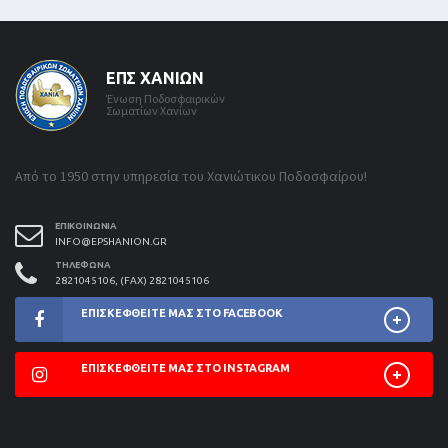
ΕΠΣ ΧΑΝΊΩΝ
Ένωση Ποδοσφαιρικών
Σωματίων Χανίων
Από το 1950 στην υπηρεσία του Χανιώτικου Ποδοσφαίρου!
ΕΠΙΚΟΙΝΩΝΊΑ
INFO@EPSHANION.GR
ΤΗΛΈΦΩΝΑ
2821045106, (FAX) 2821045106
ΕΠΙΣΚΕΦΘΕΊΤΕ ΜΑΣ ΣΤΟ FACEBOOK
ΕΠΙΣΚΕΦΘΕΊΤΕ ΜΑΣ ΣΤΟ INSTAGRAM