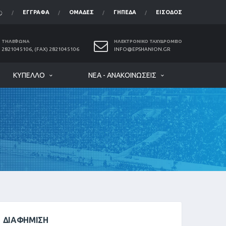
ΈΓΓΡΑΦΑ
ΟΜΆΔΕΣ
ΓΉΠΕΔΑ
ΕΊΣΟΔΟΣ
ΤΗΛΈΦΩΝΑ
ΗΛΕΚΤΡΟΝΙΚΌ ΤΑΧΥΔΡΟΜΕΊΟ
2821045106, (FAX) 2821045106
INFO@EPSHANION.GR
ΚΎΠΕΛΛΟ
ΝΈΑ - ΑΝΑΚΟΙΝΏΣΕΙΣ
ΔΙΑΦΉΜΙΣΗ