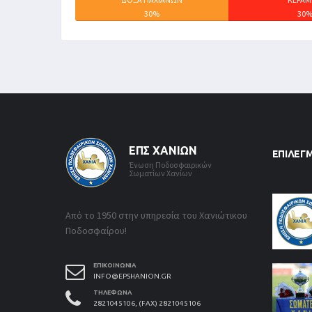
30%
30
ΕΠΣ ΧΑΝΊΩΝ
ΕΠΙΛΕΓ
Ένωση Ποδοσφαιρικών
Σωματίων Χανίων
Από το 1950 στην υπηρεσία του Χανιώτικου
Ποδοσφαίρου!
ΕΠΙΚΟΙΝΩΝΊΑ
INFO@EPSHANION.GR
ΤΗΛΈΦΩΝΑ
2821045106, (FAX) 2821045106