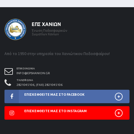
ΕΠΣ ΧΑΝΊΩΝ
Ένωση Ποδοσφαιρικών
Σωματίων Χανίων
Από το 1950 στην υπηρεσία του Χανιώτικου Ποδοσφαίρου!
ΕΠΙΚΟΙΝΩΝΊΑ
INFO@EPSHANION.GR
ΤΗΛΈΦΩΝΑ
2821045106, (FAX) 2821045106
ΕΠΙΣΚΕΦΘΕΊΤΕ ΜΑΣ ΣΤΟ FACEBOOK
ΕΠΙΣΚΕΦΘΕΊΤΕ ΜΑΣ ΣΤΟ INSTAGRAM