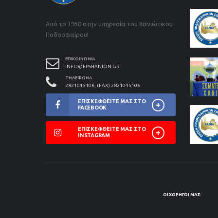
Από το 1950 στην υπηρεσία του Χανιώτικου
Ποδοσφαίρου!
ΕΠΙΚΟΙΝΩΝΊΑ
INFO@EPSHANION.GR
ΤΗΛΈΦΩΝΑ
2821045106, (FAX) 2821045106
ΕΠΙΣΚΕΦΘΕΊΤΕ ΜΑΣ ΣΤΟ
FACEBOOK
ΕΠΙΣΚΕΦΘΕΊΤΕ ΜΑΣ ΣΤΟ
INSTAGRAM
ΟΙ ΧΟΡΗΓΟΊ ΜΑΣ: