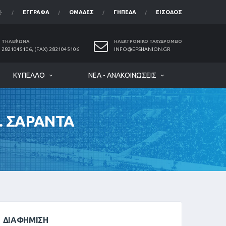
ΈΓΓΡΑΦΑ
ΟΜΆΔΕΣ
ΓΉΠΕΔΑ
ΕΊΣΟΔΟΣ
ΤΗΛΈΦΩΝΑ
ΗΛΕΚΤΡΟΝΙΚΌ ΤΑΧΥΔΡΟΜΕΊΟ
2821045106, (FAX) 2821045106
INFO@EPSHANION.GR
ΚΎΠΕΛΛΟ
ΝΈΑ - ΑΝΑΚΟΙΝΏΣΕΙΣ
. ΣΑΡΑΝΤΑ
ΔΙΑΦΉΜΙΣΗ