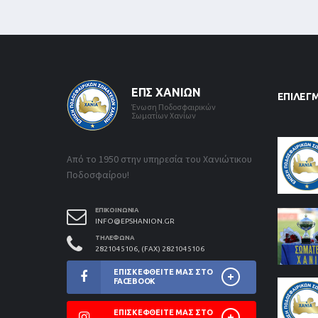
ΕΠΣ ΧΑΝΊΩΝ
ΕΠΙΛΕΓ
Ένωση Ποδοσφαιρικών
Σωματίων Χανίων
Από το 1950 στην υπηρεσία του Χανιώτικου
Ποδοσφαίρου!
ΕΠΙΚΟΙΝΩΝΊΑ
INFO@EPSHANION.GR
ΤΗΛΈΦΩΝΑ
2821045106, (FAX) 2821045106
ΕΠΙΣΚΕΦΘΕΊΤΕ ΜΑΣ ΣΤΟ
FACEBOOK
ΕΠΙΣΚΕΦΘΕΊΤΕ ΜΑΣ ΣΤΟ