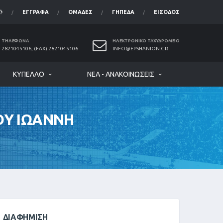
ΈΓΓΡΑΦΑ
ΟΜΆΔΕΣ
ΓΉΠΕΔΑ
ΕΊΣΟΔΟΣ
ΤΗΛΈΦΩΝΑ
ΗΛΕΚΤΡΟΝΙΚΌ ΤΑΧΥΔΡΟΜΕΊΟ
2821045106, (FAX) 2821045106
INFO@EPSHANION.GR
ΚΎΠΕΛΛΟ
ΝΈΑ - ΑΝΑΚΟΙΝΏΣΕΙΣ
ΟΥ ΙΩΑΝΝΗ
ΔΙΑΦΉΜΙΣΗ