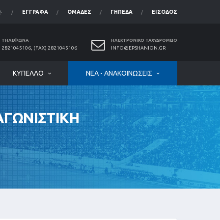
ΈΓΓΡΑΦΑ
ΟΜΆΔΕΣ
ΓΉΠΕΔΑ
ΕΊΣΟΔΟΣ
ΤΗΛΈΦΩΝΑ
ΗΛΕΚΤΡΟΝΙΚΌ ΤΑΧΥΔΡΟΜΕΊΟ
2821045106, (FAX) 2821045106
INFO@EPSHANION.GR
ΚΎΠΕΛΛΟ
ΝΈΑ - ΑΝΑΚΟΙΝΏΣΕΙΣ
ΑΓΩΝΙΣΤΙΚΗ