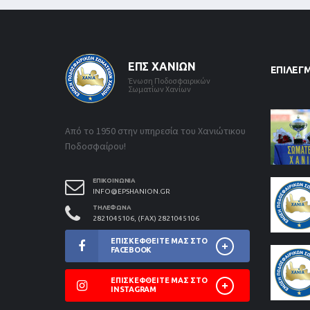
ΕΠΣ ΧΑΝΊΩΝ
ΕΠΙΛΕΓ
Ένωση Ποδοσφαιρικών
Σωματίων Χανίων
Από το 1950 στην υπηρεσία του Χανιώτικου
Ποδοσφαίρου!
ΕΠΙΚΟΙΝΩΝΊΑ
INFO@EPSHANION.GR
ΤΗΛΈΦΩΝΑ
2821045106, (FAX) 2821045106
ΕΠΙΣΚΕΦΘΕΊΤΕ ΜΑΣ ΣΤΟ
FACEBOOK
ΕΠΙΣΚΕΦΘΕΊΤΕ ΜΑΣ ΣΤΟ
INSTAGRAM